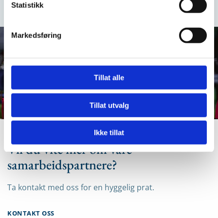
Statistikk
Markedsføring
Tillat alle
Tillat utvalg
Ikke tillat
Vil du vite mer om våre
samarbeidspartnere?
Ta kontakt med oss for en hyggelig prat.
KONTAKT OSS