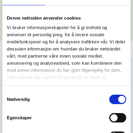
Akershus Catering
Denne nettsiden anvender cookies
Vi bruker informasjonskapsler for å gi innhold og
annonser et personlig preg, for å levere sosiale
mediefunksjoner og for å analysere trafikken vår. Vi deler
dessuten informasjon om hvordan du bruker nettstedet
Lokaler
vårt, med partnerne våre innen sosiale medier,
annonsering og analysearbeid, som kan kombinere den
med annen informasjon du har gjort tilgjengelig for dem,
Asker museum
Oslofjord-museet
eller som de har samlet inn gjennom din bruk av
tjenestene deres.
Samtykkevalg
Torstad Gård
Helsehuset i Vollen
Nødvendig
Egenskaper
Stabekkslottet