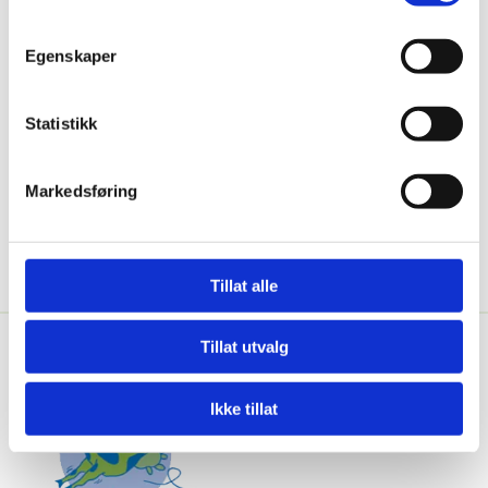
Hva kan vi hjelpe deg med?
Egenskaper
Marits Verden kan ta seg av hele arrangementet eller bistå
med det nødvendigste. Vi dekker bord, pynter, serverer og tar
Statistikk
oppryddingen. Vi kan også skaffe servitører og leier ut duker
og servietter.
Markedsføring
KONTAKT OSS
Tillat alle
Tillat utvalg
Ikke tillat