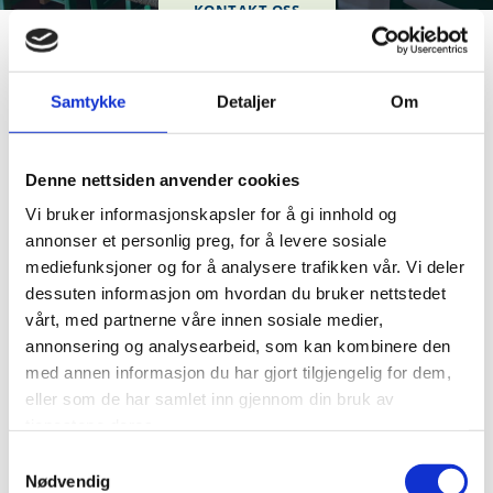
KONTAKT OSS
Samtykke
Detaljer
Om
Hvem er vi?
Denne nettsiden anvender cookies
Marits Verden er et lite firma som har vært i drift siden
Vi bruker informasjonskapsler for å gi innhold og
2006. I dag er vår hovedvirksomhet å arrangere
annonser et personlig preg, for å levere sosiale
selskaper og minnestunder, med mål om å skape
mediefunksjoner og for å analysere trafikken vår. Vi deler
minneverdige opplevelser for våre kunder.
dessuten informasjon om hvordan du bruker nettstedet
vårt, med partnerne våre innen sosiale medier,
Marit Mediaas Hasvang har over 20 års erfaring med å
annonsering og analysearbeid, som kan kombinere den
arrangere alle typer selskaper i ulike lokaler. Hos Marits
med annen informasjon du har gjort tilgjengelig for dem,
Verden har vi mange ansatte, men du vil kun ha kontakt med
eller som de har samlet inn gjennom din bruk av
Marit under planleggingen av ditt arrangement. Hun sørger
tjenestene deres.
for at alt legges til rette for et vellykket arrangement.
Samtykkevalg
Nødvendig